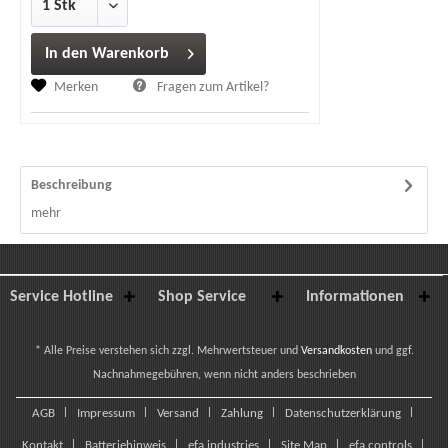
In den
Warenkorb
Merken
Fragen zum Artikel?
Beschreibung
mehr
Service Hotline
Shop Service
Informationen
* Alle Preise verstehen sich zzgl. Mehrwertsteuer und
Versandkosten
und ggf.
Nachnahmegebühren, wenn nicht anders beschrieben
AGB
Impressum
Versand
Zahlung
Datenschutzerklärung
Kontakt
Batteriehinweis
efa industries
Site Map
efa controls