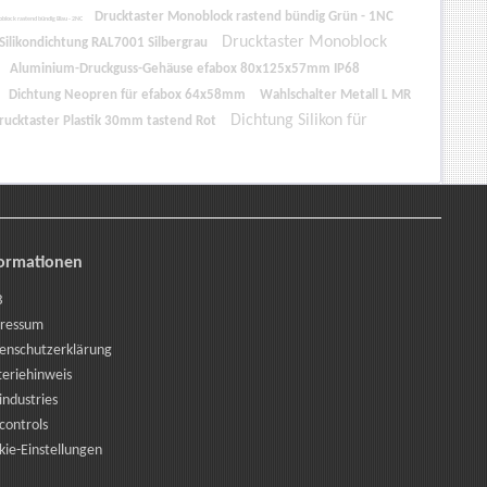
Drucktaster Monoblock rastend bündig Grün - 1NC
block rastend bündig Blau - 2NC
Drucktaster Monoblock
ilikondichtung RAL7001 Silbergrau
Aluminium-Druckguss-Gehäuse efabox 80x125x57mm IP68
Dichtung Neopren für efabox 64x58mm
Wahlschalter Metall L MR
Dichtung Silikon für
drucktaster Plastik 30mm tastend Rot
formationen
B
ressum
enschutzerklärung
teriehinweis
industries
controls
kie-Einstellungen