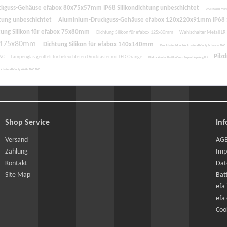
kguss-Gehäuse efabox 80x75x57mm IP68 Silikondichtung unbeschichtet
Drucktaster Mono
tung unbeschichtet
Aluminium-Druckguss-Gehäuse efabox 120x220x91mm IP68 S
tung Silikon für efabox 75x80mm
Dichtung Silikon für efabox 125x80mm
Wahlschalter Metall LR
ox 175x80mm
Dichtung Silikon für efabox 140x140mm
Drucktaster Monoblock rastend bündig Schwarz - 1NO
Pilz
1NC
Lampenglas geriffelt für beleuchteten Drucktaster mit LED Orange
Pilzdrucktaster Plastik 60mm Zugentriegelung Rot
k tastend bündig Weiß - 1NO 1NC
Shop Service
In
Versand
AG
Zahlung
Imp
Kontakt
Dat
Site Map
Bat
efa 
efa 
Coo