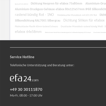
Dichtung Neopren für efabox 75x80mm
Aluminium-Druc
Buchse 6P 13A 200VAC
Aluminium-Druckguss-Gehäuse efabox 80x125x57mm IP68 Silikondich
rastend bündig Rot - 1NO
Dich
Meldeleuchte Monoblock mit LED 24V Rot
Dichtung Silikon für efab
Silikondichtung RAL7001 Silbergrau
Pilzdrucktaster Plastik 60mm tastend Schwarz
Drucktaster Monoblock rastend bündig Weiß - 
efabox 64x58mm
Pilzdrucktaster Metall 40mm überlistungssicher Schlüsselentriegelung 455 Schwarz
Drucktaster Monobloc
Service Hotline
Telefonische Unterstützung und Beratung unter:
+49 30 30111870
Mo-Fr, 08:00 - 17:00 Uhr