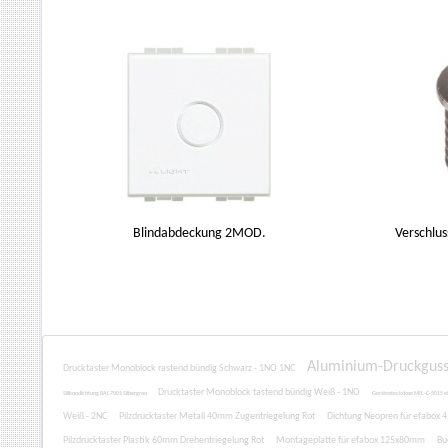
Blindabdeckung 2MOD.
COMBI 607-Ka
Verschlus
Aluminium-Druckguss
Drucktaster Monoblock rastend bündig Schwarz - 1NO 1NC
Drucktaster Monoblock tastend bündig Weiß - 1NO
Silikondichtung RAL7001 Silbergrau
Gerätesteckdose MIL-C-5015 e
Weiß - 2NC
Pilzdrucktaster Metall 40mm Zugentriegelung Rot
Dichtung Neopren für efabo
Pilzdrucktaster Plastik 60mm Drehentriegelung Rot
Montageplatte für efabox 125x80mm
Bu