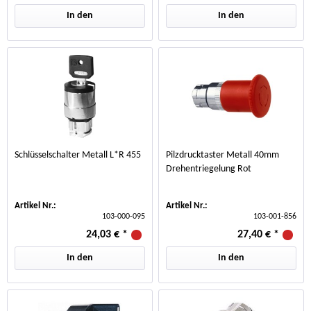
In den
In den
Schlüsselschalter Metall L*R 455
Pilzdrucktaster Metall 40mm
Drehentriegelung Rot
Artikel Nr.:
Artikel Nr.:
103-000-095
103-001-856
24,03 €
*
27,40 €
*
In den
In den