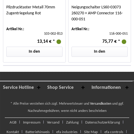
Pilzdrucktaster Metall 70mm
Neigungsschalter LS60-03073
Zugentriegelung Rot
260270 + AMP Connector 116-
000-051
Artikel Nr.:
Artikel Nr.:
103-002-813
116-000-051
13,14 €
*
75,77 €
*
In den
In den
Service Hotline
Shop Service
Informationen
* Alle Preise verstehen sich zzgl. Mehrwertsteuer und
Versandkosten
und ggf.
Nachnahmegebühren, wenn nicht anders beschrieben
AGB
Impressum
Versand
Zahlung
Datenschutzerklärung
Kontakt
Batteriehinweis
efa industries
Site Map
efa controls