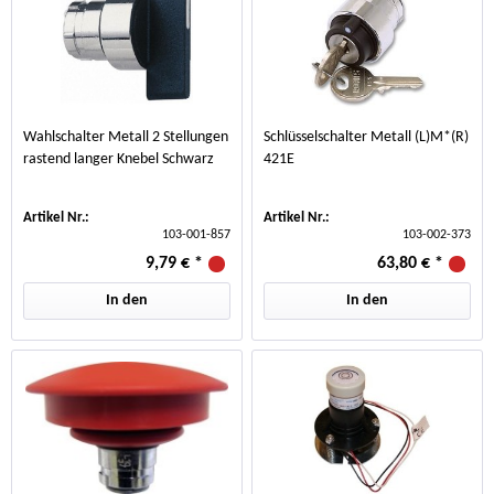
Wahlschalter Metall 2 Stellungen
Schlüsselschalter Metall (L)M*(R)
rastend langer Knebel Schwarz
421E
Artikel Nr.:
Artikel Nr.:
103-001-857
103-002-373
9,79 €
*
63,80 €
*
In den
In den